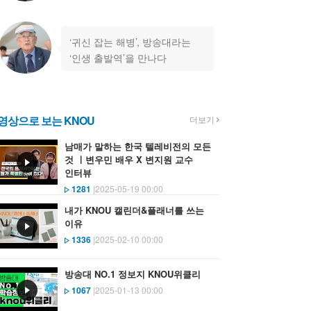
…
‘귀신 잡는 해병’, 방송대라는
‘인생 출발역’을 만나다
영상으로 보는 KNOU
더보기
남매가 말하는 한국 텔레비전의 모든
것 ㅣ변우민 배우 X 변지원 교수
인터뷰
1281
|2025-05-19 00:00
내가 KNOU 캘린더&플래너를 쓰는
이유
1336
|2025-02-10 00:00
방송대 NO.1 정보지 KNOU위클리
1067
|2025-01-13 00:00