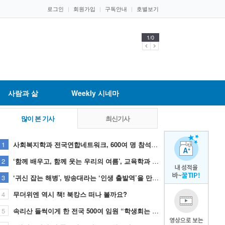
로그인
회원가입
구독안내
호별보기
1
/
0
사람과 삶
Weekly 시네마
많이 본 기사
최신기사
1
사회복지학과 전국연합네트워크, 600여 명 참석해 성황리 종료
2
‘함께 배우고, 함께 웃는 우리의 여름’, 교육학과 한마음 대축제
3
‘귀신 잡는 해병’, 방송대라는 ‘인생 출발역’을 만나다
4
무더위엔 역시 책! 북캉스 떠나 볼까요?
5
속리산 들썩이게 한 전국 500여 임원 “학생회는 하나!”