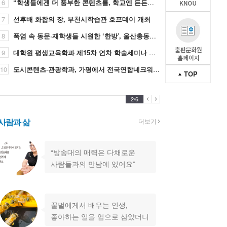
6
“학생들에겐 더 풍부한 콘텐츠를, 학교엔 든든한 동반자로”
7
선후배 화합의 장, 부천시학습관 호프데이 개최
8
폭염 속 동문·재학생들 시원한 ‘한방’, 울산총동문회는 30명 참가
9
대학원 평생교육학과 제15차 연차 학술세미나 성료
10
도시콘텐츠·관광학과, 가평에서 전국연합네크워크 성료
TOP
2
/
6
사람과 삶
더보기
“방송대의 매력은 다채로운
사람들과의 만남에 있어요”
꿀벌에게서 배우는 인생,
좋아하는 일을 업으로 삼았더니