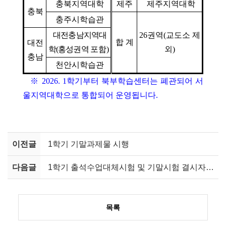
충북지역대학
제주
제주지역대학
충북
충주시학습관
대전충남지역대
26
권역
(
교도소 제
합 계
대전
학
(
홍성권역
포함
)
외
)
충남
천안시학습관
※
2026. 1
학기부터 북부학습센터는 폐관되어 서
울지역대학으로 통합되어 운영됩니다
.
이전글
1학기 기말과제물 시행
다음글
1학기 출석수업대체시험 및 기말시험 결시자 성적인정 신청
목록