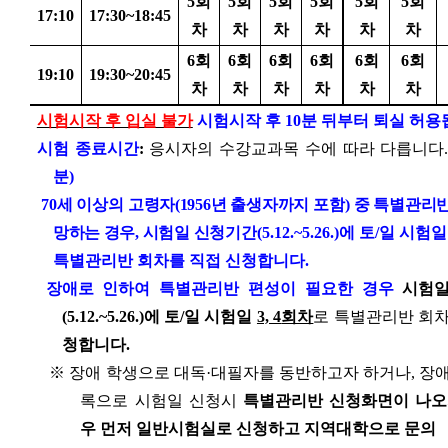
5
회
5
회
5
회
5
회
5
회
5
회
17:10
17:30~18:45
차
차
차
차
차
차
6
회
6
회
6
회
6
회
6
회
6
회
19:10
19:30~20:45
차
차
차
차
차
차
시험시작 후 입실 불가
시험시작 후
10
분 뒤부터 퇴실 허
시험 종료시간
:
응시자의 수강교과목 수에 따라 다릅니다
분
)
70
세 이상의 고령자
(1956
년 출생자까지 포함
)
중
특별관리반
망하는 경우
,
시험일 신청
기간
(5.12.~5.26.)
에
토
/
일 시험
특별관리반 회차를
직접 신청합니다
.
장애로 인하여 특별관리반 편성이 필요한 경우
시험일
(5.12.~5.26.)
에 토
/
일 시험일
3, 4
회차
로 특별관리반 회
청합니다
.
※
장애 학생으로 대독
·
대필자를 동반하고자 하거나
,
장애
록으로 시험일 신청시
특별관리반 신청화면이 나오
우 먼저 일반시험실로 신청하고 지역대학으로 문의