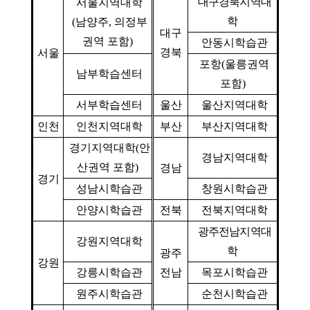
대구경북지역대
서울지역대학
학
(
남양주
,
의정부
대구
권역 포함
)
안동시학습관
경북
서울
포항
(
울릉권역
남부학습센터
포함
)
서부학습센터
울산
울산지역대학
인천
인천지역대학
부산
부산지역대학
경기지역대학
(
안
경남지역대학
산권역 포함
)
경남
경기
성남시학습관
창원시학습관
안양시학습관
전북
전북지역대학
광주전남지역대
강원지역대학
학
광주
강원
강릉시학습관
전남
목포시학습관
원주시학습관
순천시학습관