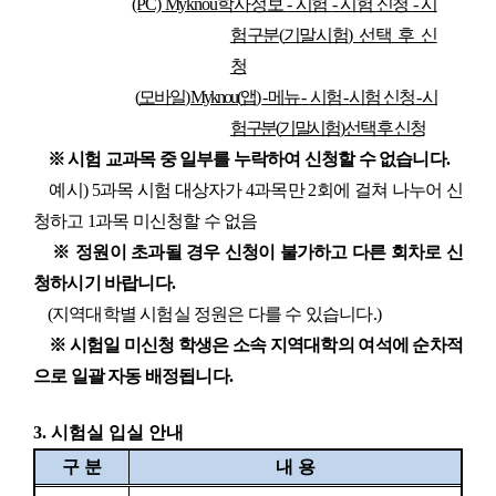
(PC) Myknou
학사정보
-
시험
-
시험 신청
-
시
험구분
(
기말시험
)
선택 후 신
청
(
모바일
) Myknou(
앱
)
-
메뉴
-
시험
-
시험 신청
-
시
험구분
(
기말시험
)
선택 후 신청
※
시험 교과목 중 일부를 누락하여 신청할 수 없습니다
.
예시
) 5
과목 시험 대상자가
4
과목만
2
회에 걸쳐 나누어 신
청하고
1
과목 미신청할 수 없음
※
정원이 초과될 경우 신청이 불가하고 다른 회차로 신
청하시기 바랍니다
.
(
지역대학별 시험실 정원은 다를 수 있습니다
.)
※
시험일 미신청 학생은 소속 지역대학의 여석에 순차적
으로 일괄 자동 배정됩니다
.
3.
시험실 입실 안내
구 분
내 용