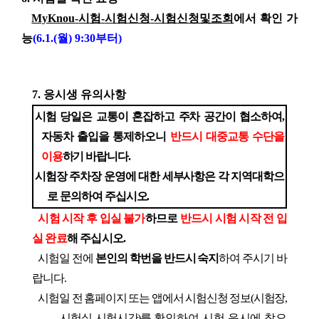
MyKnou
-
시험
-
시험신청
-
시험신청및조회
에서 확인 가
능
(6.1.(
월
) 9:30
부터
)
7.
응시생 유의사항
시험 당일은 교통이 혼잡하고 주차 공간이 협소하여
,
자동차 출입을 통제하오니
반드시 대중교통 수단을
이용
하기 바랍니다
.
시험장 주차장 운영에 대한 세부사항은 각 지역대학으
로 문의하여 주십시오
.
시험 시작 후 입실 불가
하므로
반드시 시험 시작 전 입
실 완료
해 주십시오
.
시험일 전에
본인의 학번을 반드시 숙지
하여 주시기 바
랍니다
.
시험일 전 홈페이지 또는 앱에서 시험신청 정보
(
시험장
,
시험실
,
시험시간
)
를
확인
하여 시험 응시에 착오