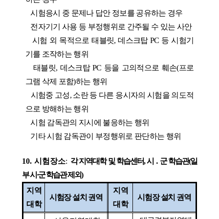
시험응시 중 문제나 답안 정보를 공유하는 경우
전자기기 사용 등 부정행위로 간주될 수 있는 사안
시험 외 목적으로 태블릿
,
데스크탑
PC
등 시험기
기를 조작하는 행위
태블릿
,
데스크탑
PC
등을 고의적으로 훼손
(
프로
그램 삭제 포함
)
하는 행위
시험중 고성
,
소란 등 다른 응시자의 시험을 의도적
으로 방해하는 행위
시험 감독관의 지시에 불응하는 행위
기타 시험 감독관이 부정행위로 판단하는 행위
10.
시험장소
:
각 지역대학 및 학습센터
,
시
․
군 학습관
(
일
부 시
·
군 학습관 제외
)
지역
지역
시험장 설치 권역
시험장 설치 권역
대학
대학