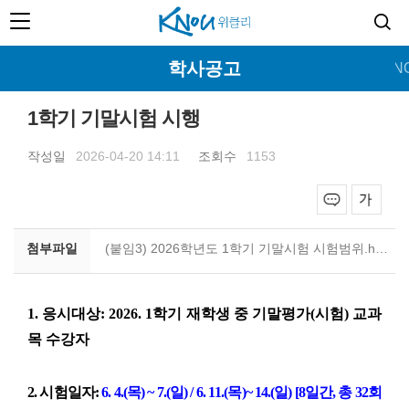
학사공고
홈
커버스토리
뉴스
특집
교양
문화
KN
1학기 기말시험 시행
작성일
2026-04-20 14:11
조회수
1153
첨부파일
(붙임3) 2026학년도 1학기 기말시험 시험범위.hwp
1.
응시대상
: 2026. 1
학기 재학생 중 기말평가
(
시험
)
교과
목 수강자
2.
시험일자
:
6. 4.(
목
) ~ 7.(
일
) / 6. 11.(
목
)
~ 14.(
일
) [8
일간
,
총
32
회