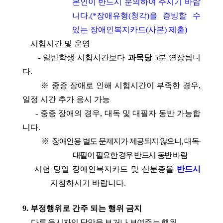
본인이 반드시 문의하여 주시기 바랍
니다
.(*
장애유형
(
청각
)
을 증빙할 수
있는 장애인복지카드
(
사본
)
제출
)
시험시간 및 운영
-
일반학생 시험시간보다
과목당
5
분 연장됩니
다
.
※
중증 장애로 인해 시험시간이 부족한 경우
,
일정 시간 추가 응시 가능
-
중증 장애의 경우
,
대독 및 대필자 동반 가능합
니다
.
※
장애인용 별도 문제지가 제공되지 않으니
,
대독
·
대필이 필요한 경우 반드시 동반 바람
시험 당일 장애인복지카드 및 신분증을
반드시
지참하시기 바랍니다
.
9.
부정행위로 간주 되는 행위 금지
다른 응시자의 답안을 보거나 보여주는 행위