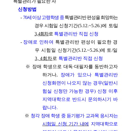
특별관리가 필요한 자
신청방법
-
70
세 이상 고령학생 중
특별관리반 편성을 희망하는
경우 시험일
신청기간
(5.12.~5.26.)
에
토
/
일
3, 4
회차
로
특별관리반 직접 신청
-
장애로 인하여
특별관리반 편성이 필요한 경
우 시험일
신청기간
(5.12.~5.26.)
에
토
/
일
3, 4
회차
로
특별관리반 직접 신청
※
장애 학생으로 대독
·
대필자를 동반하고자
하거나
,
장애가 있으나 특별관리반
신청화면이 나오지 않는 경우
(
일반시
험실 신청만 가능한 경우
)
신청 이후
지역대학으로 반드시 문의하시기 바
랍니다
.
※
청각 장애 학생 중 듣기평가 교과목 응시자는
시험일 신청 기간 내에
지역대학
으로