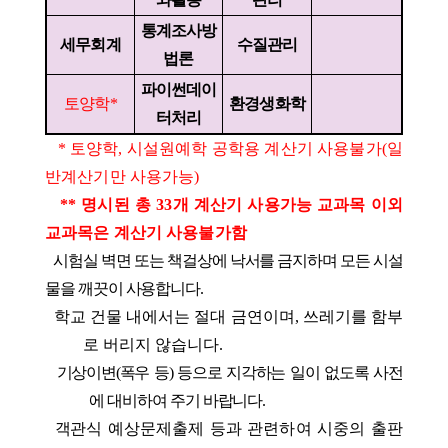
통계조사방
세무회계
수질관리
법론
파이썬데이
토양학
*
환경생화학
터처리
*
토양학,
시설원예학
공학용 계산기 사용불가
(
일
반계산기만 사용가능
)
**
명시된 총
33
개 계산기 사용가능 교과목 이외
교과목은 계산기 사용불가함
시험실 벽면 또는 책걸상에 낙서를 금지하며 모든 시설
물을 깨끗이 사용합니다
.
학교 건물 내에서는 절대 금연이며
,
쓰레기를 함부
로 버리지 않습니다
.
기상이변
(
폭우 등
)
등으로 지각하는 일이 없도록
사전
에 대
비하여 주기 바랍니다
.
객
관식 예상문제출제 등과 관련하여 시중의 출판