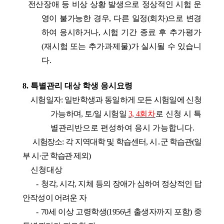
전산장애 등 비상 상황 발생으로 정상적인 시험 운
영이 불가능한 경우
,
다른 일정
(
회차
)
으로 변경
하여 응시하거나
,
시험
기간 종료 후 추가평가
(
재시험 또는 추가과제물
)
가 실시될 수 있습니
다
.
8.
특별관리 대상 학생 응시요령
시험일자
:
일반학생과 동일하게 모든 시험일에 신청
가능하며
,
토
/
일 시험일
3, 4
회차
로
신청 시 특
별관리반으로 편성하여 응시 가능합니다
.
시험장소
:
각 지역대학 및 학습센터
,
시
․
군 학습관
(
일
부 시
·
군 학습관 제외
)
신청대상
-
청각
,
시각
,
지체 등의 장애가 심하여 정상적인 답
안작성이 어려운 자
-
70
세 이상 고령학생
(1956
년 출생자까지 포함
)
중