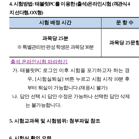
4.
시험방법
:
태블릿
PC
를 이용한
(
출석
)
온라인시험
(
객관식
4
지 선다형
, O/X
형
)
시험 배정 시간
문 항 수
과목당
25
분
과목당
25
문
※
특별관리반 편성 학생은 과목당
30
분
출석 온라인시험 따라하기
가
.
태블릿
PC
로그인 이후 시험을 포기하고자 하는 경
우
,
[
시험실퇴실
]
버튼 누르고 시험 시작
10
분 후
부터 퇴실이 가능합니다
.(
재응시 불가
)
나
.
답안 선택 시 답안 수정은 가능하나 선택한 답안 삭제
는 불가능합니다
.
5.
시험교과목 및 시험범위
: 첨부파일
참조
6.
시험실 확인 요령