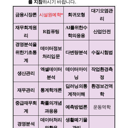
를 지참
하시기 바랍니다
.
대기오염관
금융시장론
시설원예학
*
회귀모형
리
재무회계원
AI
를위한수
R
컴퓨팅
산업안전
리
학의응용
경영분석을
데이터정보
위한기초통
다변량분석
수질시험법
처리입문
계
엑셀데이터
데이터마이
작업환경측
생산관리
분석
닝
정
딥러닝의통
환경보건역
재무관리
통계학개론
계적이해
학
중급재무회
확률의개념
예측방법론
운동역학
계
과응용
데이터처리
생활폐기물
경영분석
와활용
관리