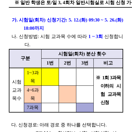
※
일반 학생은 토
/
일
3, 4
회차 일반시험실로 시험 신청 가
가
.
시험일
(
회차
)
신청기간
: 5. 12.(
화
) 09:30 ~ 5. 26.(
화
)
18:00
까지
나
.
신청방법
:
시험 교과목 수에 따라
1 ~ 3
회
신청합니
다
.
시험일
(
회차
)
분산 횟수
구분
1
번
2
번
3
번
비고
1~3
과
※
1
회
3
과목
목
시험
이하의 시
교과
4~6
과
험
교과목
목수
목
신청
7
과목
다
.
신청경로
:
아래 경로 중 하나를 선택합니다
.