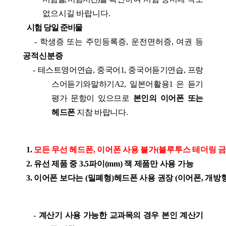
없으시길 바랍니다
.
시험 당일 준비물
-
학생증 또는 주민등록증
,
운전면허증
,
여권 등
공적신분증
-
테스트영어연습
,
중국어
1,
중국어듣기연습
,
프랑
스어듣기와말하기
A2,
일본어활용
1
은 듣기
평가 문항이 있으므로
본인의 이어폰 또는
헤드폰
지참 바랍니다
.
1.
모든 무선 헤드폰
,
이어폰 사용 불가
(
블루투스 테더링 
2.
유선 제품 중
3.5
파이
(mm)
잭 제품만 사용 가능
3.
이어폰 보다는
(
밀폐형
)
헤드폰 사용 권장
(
이어폰
,
개방형
-
계산기 사용 가능한 교과목의 경우 본인 계산기