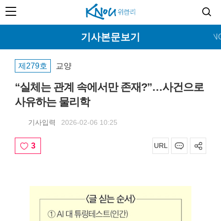
기사본문보기
홈
커버스토리
뉴스
특집
교양
문화
KN
제279호
교양
“실체는 관계 속에서만 존재?”…사건으로
사유하는 물리학
기사입력
2026-02-06 10:25
3
URL