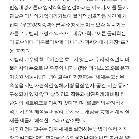
반상대성이론과 양자역학을 연결하려는 시도다. 예를 들어,
관찰은 의식의 개입이라기보다 물리적 상호작용 사건에 가
깝다. (루프)양자중력이론을 주창하는 이는 요즘 잘 나가는
카를로 로벨리 프랑스 엑스마르세유대학교 이론 물리학센
터 교수이다. 이론물리학계 더 나아가 과학계에서 가장 ‘뜨거
운’ 학자다.
로벨리 교수의 책 『시간은 흐르지 않는다: 우리의 직관 너머
물리학의 눈으로 본 우주의 시간』(쌤앤파커스, 2019)을 옮긴
이중원 서울시립대 명예교수(과학철학)는 “세계는 고정된
속성을 지닌 자립적인 실체(가령 물질 입자, 공간, 시간 등)로
구성되어 있지 않고, 상호 간의 작용과 상관관계에 바탕 한
관계의 네트워크로 이뤄져 있다”라며 “로벨리의 관계적 해
석은 기존의 해석들과 달리, 관계라는 개념을 통해 세계의 실
재를 새롭게 해석한다”라고 강조했다.
이중원 명예교수는 양자 세계를 설명하는 방법이 여러 가지
라고 말한다. 어떤 학자들은 슈뢰딩거나 데이비드 봄처럼, 양