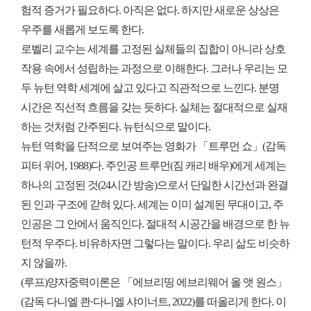
험적 증거가 필요하다. 아직은 없다. 하지만 새로운 상상은
우주를 새롭게 보도록 한다.
로벨리 교수는 세계를 고정된 실체들의 집합이 아니라 상호
작용 속에서 성립하는 과정으로 이해한다. 그러나 우리는 모
두 뉴턴 역학 세계에 살고 있다고 직관적으로 느낀다. 분명
시간은 직선적 흐름을 갖는 듯하다. 실체는 절대적으로 실재
하는 것처럼 간주된다. 뉴턴식으로 말이다.
뉴턴 역학을 단적으로 보여주는 영화가 「트루먼 쇼」(감독
피터 위어, 1988)다. 주인공 트루먼(짐 캐리 배우)에게 세계는
하나의 고정된 것(24시간 방송)으로서 단일한 시간선과 완결
된 인과 구조에 갇혀 있다. 세계는 이미 설계된 무대이고, 주
인공은 그 안에서 움직인다. 절대적 시공간을 배경으로 한 뉴
턴적 우주다. 비유하자면 그렇다는 말이다. 우리 삶도 비슷하
지 않을까.
(루프)양자중력이론은 「에브리띵 에브리웨어 올 앳 원스」
(감독 다니엘 콴·다니엘 샤이너트, 2022)를 떠올리게 한다. 이