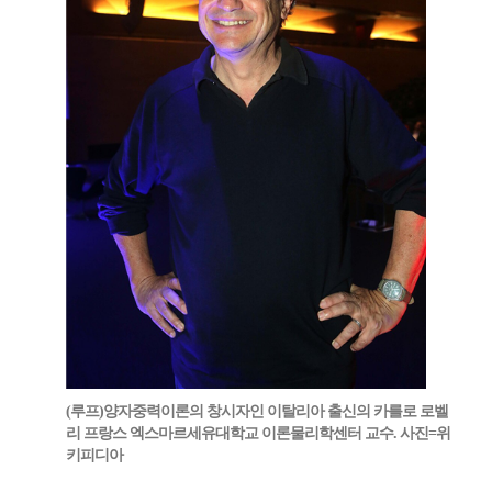
(루프)양자중력이론의 창시자인 이탈리아 출신의 카를로 로벨
리 프랑스 엑스마르세유대학교 이론물리학센터 교수. 사진=위
키피디아