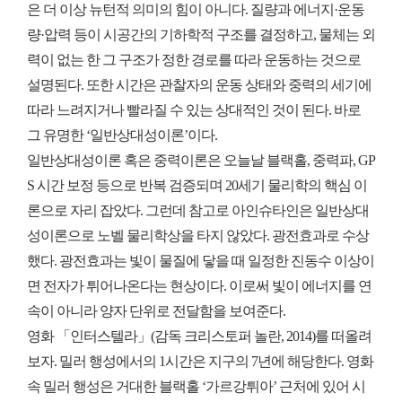
은 더 이상 뉴턴적 의미의 힘이 아니다. 질량과 에너지·운동
량·압력 등이 시공간의 기하학적 구조를 결정하고, 물체는 외
력이 없는 한 그 구조가 정한 경로를 따라 운동하는 것으로
설명된다. 또한 시간은 관찰자의 운동 상태와 중력의 세기에
따라 느려지거나 빨라질 수 있는 상대적인 것이 된다. 바로
그 유명한 ‘일반상대성이론’이다.
일반상대성이론 혹은 중력이론은 오늘날 블랙홀, 중력파, GP
S 시간 보정 등으로 반복 검증되며 20세기 물리학의 핵심 이
론으로 자리 잡았다. 그런데 참고로 아인슈타인은 일반상대
성이론으로 노벨 물리학상을 타지 않았다. 광전효과로 수상
했다. 광전효과는 빛이 물질에 닿을 때 일정한 진동수 이상이
면 전자가 튀어나온다는 현상이다. 이로써 빛이 에너지를 연
속이 아니라 양자 단위로 전달함을 보여준다.
영화 「인터스텔라」(감독 크리스토퍼 놀란, 2014)를 떠올려
보자. 밀러 행성에서의 1시간은 지구의 7년에 해당한다. 영화
속 밀러 행성은 거대한 블랙홀 ‘가르강튀아’ 근처에 있어 시