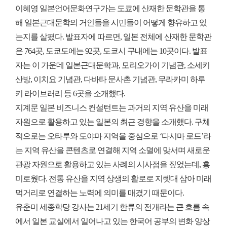
이혜영 일본언어문화연구가는 도쿄에 산재한 문학관을 통
해 일본근대문학의 거인들을 시민들이 어떻게 향유하고 있
는지를 살폈다. 발표자에 따르면, 일본 전체에 산재한 문학관
은 764곳, 도쿄도에는 92곳, 도쿄시 구내에는 10곳이다. 발표
자는 이 가운데 일본근대문학과, 모리오가이 기념관, 소세키
산방, 이치요 기념관, 다바타 문사촌 기념관, 무라카미 하루
키 라이브러리 등 6곳을 소개했다.
지계문 일본 비즈니스 컨설턴트는 과거의 지역 유산을 미래
자원으로 활용하고 있는 일본의 최근 경향을 소개했다. 구체
적으로는 오타루와 도야마 지역을 중심으로 ‘다시마 로드’라
는 지역 유산을 콘텐츠로 연결해 지역 소멸에 맞서며 새로운
관광 자원으로 활용하고 있는 사례의 시사점을 짚었는데, 흥
미로웠다. 전통 유산을 지역 상생의 활로로 지렛대 삼아 미래
먹거리로 연결하는 노력에 의미를 매겼기 때문이다.
유춘미 세종학당 강사는 21세기 한류의 전개라는 큰 흐름 속
에서 일본 교실에서 일어나고 있는 한국어 공부의 변화 양상