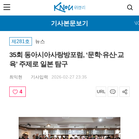
기사본문보기
홈
커버스토리
뉴스
특집
교양
문화
KN
제281호
뉴스
35회 동아시아사랑방포럼, ‘문학·유산·교
육’ 주제로 일본 탐구
최익현
기사입력
2026-02-27 23:35
4
URL