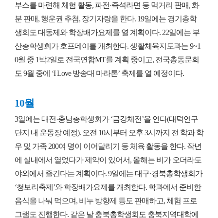
부스를 마련해 체험 활동, 파전·즉석라면 등 먹거리 판매, 화
분 판매, 행운권 추첨, 장기자랑을 한다. 19일에는 경기총학
생회도 대동제와 학장배가요제를 열 계획이다. 22일에는 부
산총학생회가 호프데이를 개최한다. 생활체육지도과는 9~1
0월 중 1박2일로 전국연합MT를 계획 중이고, 전국총동문회
도 9월 중에 ‘I Love 방송대 마라톤’ 축제를 열 예정이다.
10월
3일에는 대전·충남총학생회가 ‘금강체전’을 연다(대덕연구
단지 내 운동장 예정). 오전 10시부터 오후 3시까지 전 학과 학
우 및 가족 200여 명이 이어달리기 등 체육 활동을 한다. 작년
에 실내에서 열었다가 제약이 있어서, 올해는 비가 오더라도
야외에서 즐긴다는 계획이다. 9일에는 대구·경북총학생회가
‘청보리축제’와 학장배가요제를 개최한다. 학과에서 준비한
음식을 나눠 먹으며, 비누 방향제 등도 판매하고, 체험 프로
그램도 진행한다. 같은 날 충북총학생회도 충북지역대학에