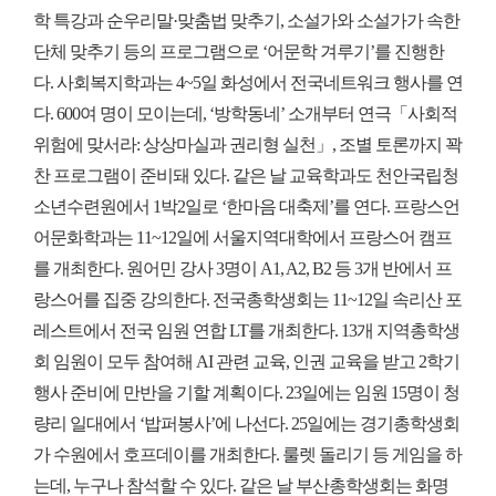
학 특강과 순우리말·맞춤법 맞추기, 소설가와 소설가가 속한
단체 맞추기 등의 프로그램으로 ‘어문학 겨루기’를 진행한
다. 사회복지학과는 4~5일 화성에서 전국네트워크 행사를 연
다. 600여 명이 모이는데, ‘방학동네’ 소개부터 연극「사회적
위험에 맞서라: 상상마실과 권리형 실천」, 조별 토론까지 꽉
찬 프로그램이 준비돼 있다. 같은 날 교육학과도 천안국립청
소년수련원에서 1박2일로 ‘한마음 대축제’를 연다. 프랑스언
어문화학과는 11~12일에 서울지역대학에서 프랑스어 캠프
를 개최한다. 원어민 강사 3명이 A1, A2, B2 등 3개 반에서 프
랑스어를 집중 강의한다. 전국총학생회는 11~12일 속리산 포
레스트에서 전국 임원 연합 LT를 개최한다. 13개 지역총학생
회 임원이 모두 참여해 AI 관련 교육, 인권 교육을 받고 2학기
행사 준비에 만반을 기할 계획이다. 23일에는 임원 15명이 청
량리 일대에서 ‘밥퍼봉사’에 나선다. 25일에는 경기총학생회
가 수원에서 호프데이를 개최한다. 룰렛 돌리기 등 게임을 하
는데, 누구나 참석할 수 있다. 같은 날 부산총학생회는 화명