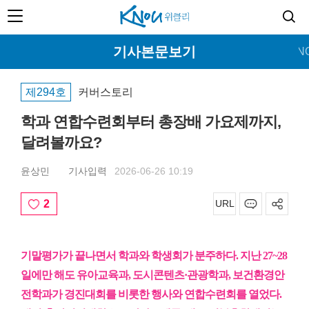
기사본문보기
홈
커버스토리
뉴스
특집
교양
문화
KN
제294호
커버스토리
학과 연합수련회부터 총장배 가요제까지,
달려볼까요?
윤상민
기사입력
2026-06-26 10:19
2
URL
기말평가가 끝나면서 학과와 학생회가 분주하다. 지난 27~28
일에만 해도 유아교육과, 도시콘텐츠·관광학과, 보건환경안
전학과가 경진대회를 비롯한 행사와 연합수련회를 열었다.