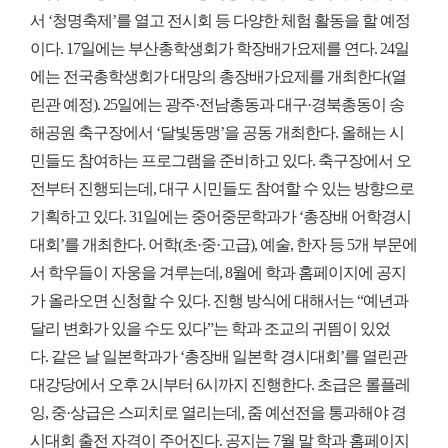
서 ‘청명축제’를 열고 전시회 등 다양한 체험 활동을 할 예정
이다. 17일에는 부산총학생회가 학장배가요제를 연다. 24일
에는 전국총학생회가 대망의 총장배가요제를 개최한다(열
린관 예정). 25일에는 광주·전남총동과 대구·경북총동이 송
해공원 축구장에서 ‘달빛동맹’을 공동 개최한다. 올해는 시
민들도 참여하는 프로그램을 준비하고 있다. 축구장에서 오
전부터 진행되는데, 대구 시민들도 참여할 수 있는 방향으로
기획하고 있다. 31일에는 중어중문학과가 ‘총장배 어학경시
대회’를 개최한다. 어학(초·중·고급), 예술, 한자 등 5개 부문에
서 학우들이 자웅을 겨루는데, 8월에 학과 홈페이지에 공지
가 올라오면 신청할 수 있다. 진행 방식에 대해서는 “예년과
달리 변화가 있을 수도 있다”는 학과 조교의 귀띔이 있었
다. 같은 날 일본학과가 ‘총장배 일본학 경시대회’를 열린관
대강당에서 오후 2시부터 6시까지 진행한다. 초급은 롤플레
잉, 중·상급은 스피치로 열리는데, 줌 예선전을 통과해야 경
시대회 출전 자격이 주어진다. 공지는 7월 말 학과 홈페이지